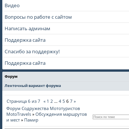
Видео
Вопросы по работе с сайтом
Написать админам
Поддержка сайта
Спасибо за поддержку!
Поддержка сайта
Форум
Ленточный вариант форума
Страница
6
из
7
«
1
2
…
4
5
6
7
»
Форум Содружества Мототуристов
MotoTravels
»
Обсуждения маршрутов
и мест
»
Памир