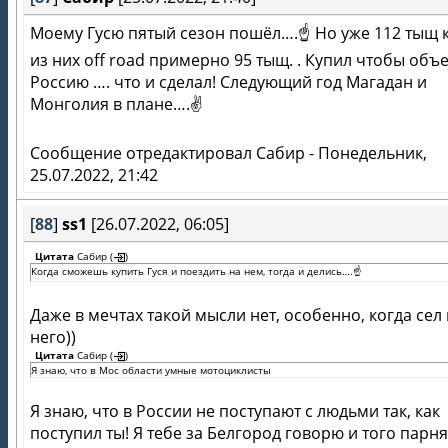
Моему Гусю пятый сезон пошёл….☝️ Но уже 112 тыщ 
из них off road примерно 95 тыщ. . Купил чтобы объ
Россию …. что и сделал! Следующий год Магадан и
Монголия в плане….✌️
Сообщение отредактировал
Сабир
-
Понедельник,
25.07.2022, 21:42
[
88
]
ss1
[26.07.2022, 06:05]
Цитата
Сабир
(
)
Когда сможешь купить Гуся и поездить на нем, тогда и делись….☝️
Даже в мечтах такой мысли нет, особенно, когда сел
него))
Цитата
Сабир
(
)
Я знаю, что в Мос области умные мотоциклисты
Я знаю, что в России не поступают с людьми так, как
поступил ты! Я тебе за Белгород говорю и того парня