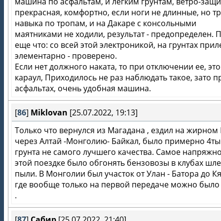
машина по асфальтам, и легким грунтам, ветро-защи
прекрасная, комфортно, если ноги не длинные, но т
навыка по тропам, и на Дакаре с консольными
маятниками не ходили, результат - предопределен. 
еще что: со всей этой электроникой, на грунтах прил
элементарно - проверено.
Если нет должного наката, то при отключении ее, это
караул, Приходилось не раз наблюдать такое, зато п
асфальтах, очень удобная машина.
[
86
]
Miklovan
[25.07.2022, 19:13]
Только что вернулся из Магадана , ездил на жирном 
через Алтай -Монголию- Байкал, было примерно 4ты
грунта не самого лучшего качества. Самое напряжно
этой поездке было обгонять бензовозы в клубах шл
пыли. В Монголии был участок от Улан - Батора до Кя
где вообще только на первой передаче можно было 
.
[
87
]
Сабир
[25.07.2022, 21:40]