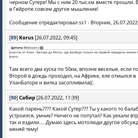
черном Сутере! Мы с ним 20 тыс.км вместе прошли. 
в Гейропе совсем другое мышление!
Сообщение отредактировал
ss1
-
Вторник, 26.07.2022
[
89
]
Korus
[26.07.2022, 09:45]
Цитата
Miklovan
(
)
участок от Улан - Батора до Кяхты, где вообще только на первой передаче можно
ехать
Там всего два куска по 50км, вполне веселые, если по
Второй в дождь проходил, на Африке, еле отмылся в
УланБаторе и вилка засопливила((.
[
90
]
Сабир
[26.07.2022, 11:39]
Какой парень???? Какой Сутер??? Ты у какого то бал
устроился, умник? Ничего не попутал? Как уехали вт
так и ездили…. Думаю здесь мотолюди другое обсуж
меняй тему!