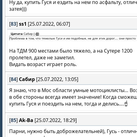
Ну да, купить Гуся и ездить на нем по асфальту, отли
затея)))
[
83
]
ss1
[25.07.2022, 06:07]
Цитата
Сабир
(
)
Проблема в том, что тяжелые Гуси и им подобные, не для этих дорог…. они прост
На ТДМ 900 местами было тяжело, а на Сутере 1200
пролетел, даже не заметил.
Видать возраст играет роль.
[
84
]
Сабир
[25.07.2022, 13:05]
Я знаю, что в Мос области умные мотоциклисты… Во
в обе стороны всегда имеет значение! Когда сможе
купить Гуся и поездить на нем, тогда и делись….☝️
[
85
]
Ak-Ba
[25.07.2022, 18:29]
Парни, нужно быть доброжелательней), Гусь - отлич