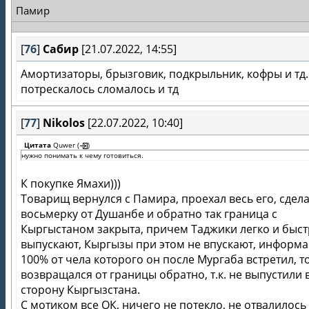
Памир
[
76
]
Сабир
[21.07.2022, 14:55]
Амортизаторы, брызговик, подкрыльник, кофры и тд…
потрескалось сломалось и тд
[
77
]
Nikolos
[22.07.2022, 10:40]
Цитата
Quwer
(
)
нужно понимать к чему готовиться.
К покупке Ямахи)))
Товарищ вернулся с Памира, проехал весь его, сдел
восьмерку от Душанбе и обратно так граница с
Кыргыстаном закрыта, причем Таджики легко и быс
выпускают, Кыргызы при этом не впускают, информ
100% от чела которого он после Мургаба встретил, т
возвращался от границы обратно, т.к. не выпустили 
сторону Кыргызстана.
С мотиком все ОК, ничего не потекло, не отвалилось