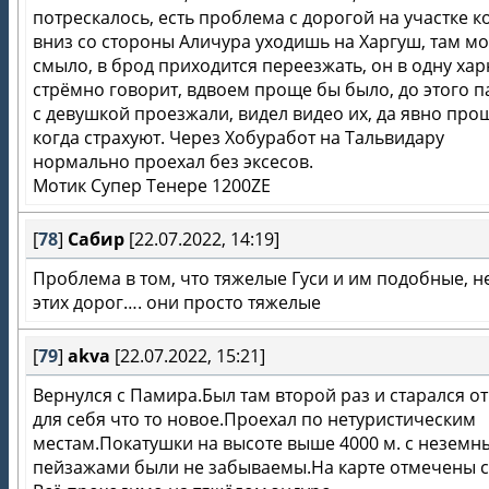
потрескалось, есть проблема с дорогой на участке к
вниз со стороны Аличура уходишь на Харгуш, там мо
смыло, в брод приходится переезжать, он в одну хар
стрёмно говорит, вдвоем проще бы было, до этого 
с девушкой проезжали, видел видео их, да явно про
когда страхуют. Через Хобуработ на Тальвидару
нормально проехал без эксесов.
Мотик Супер Тенере 1200ZE
[
78
]
Сабир
[22.07.2022, 14:19]
Проблема в том, что тяжелые Гуси и им подобные, н
этих дорог…. они просто тяжелые
[
79
]
akva
[22.07.2022, 15:21]
Вернулся с Памира.Был там второй раз и старался о
для себя что то новое.Проехал по нетуристическим
местам.Покатушки на высоте выше 4000 м. с незем
пейзажами были не забываемы.На карте отмечены 