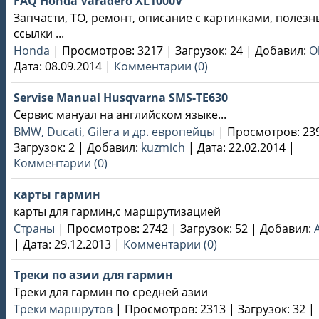
FAQ Honda Varadero XL1000V
Запчасти, ТО, ремонт, описание с картинками, полезн
ссылки ...
Honda
|
Просмотров:
3217
|
Загрузок:
24
|
Добавил:
O
Дата:
08.09.2014
|
Комментарии (0)
Servise Manual Husqvarna SMS-TE630
Сервис мануал на английском языке...
BMW, Ducati, Gilera и др. европейцы
|
Просмотров:
23
Загрузок:
2
|
Добавил:
kuzmich
|
Дата:
22.02.2014
|
Комментарии (0)
карты гармин
карты для гармин,с маршрутизацией
Страны
|
Просмотров:
2742
|
Загрузок:
52
|
Добавил:
|
Дата:
29.12.2013
|
Комментарии (0)
Треки по азии для гармин
Треки для гармин по средней азии
Треки маршрутов
|
Просмотров:
2313
|
Загрузок:
32
|