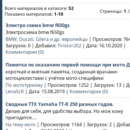
Всего материалов в каталоге
:
52
Страницы
:
1
2
Показано материалов
:
1-10
Электро схема bmw f650gs
Электросхема bmw f650gs
BMW, Ducati, Gilera и др. европейцы
|
Просмотров:
76
Загрузок:
0
|
Добавил:
Tiristor202
|
Дата:
16.10.2020
|
Комментарии (0)
Памятка по оказанию первой помощи при мото 
короткая и внятная памятка, созданная врачами-
мотоциклистами с учётом мото-специфики
По мототуризму
|
Просмотров:
1252
|
Загрузок:
13
|
Д
LenaSLR
|
Дата:
15.08.2019
|
Комментарии (0)
Сводные ТТХ Yamaha TT-R 250 разных годов.
Делаю для себя, для удобства выбора. Но мож кому
пригодится....
На тему мото
|
Просмотров:
1164
|
Загрузок:
2
|
Добав