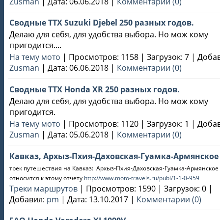
Zusman
|
Дата:
06.06.2018
|
Комментарии (0)
Сводные ТТХ Suzuki Djebel 250 разных годов.
Делаю для себя, для удобства выбора. Но мож кому
пригодится....
На тему мото
|
Просмотров:
1158
|
Загрузок:
7
|
Добав
Zusman
|
Дата:
06.06.2018
|
Комментарии (0)
Сводные ТТХ Honda XR 250 разных годов.
Делаю для себя, для удобства выбора. Но мож кому
пригодится.
На тему мото
|
Просмотров:
1120
|
Загрузок:
1
|
Добав
Zusman
|
Дата:
05.06.2018
|
Комментарии (0)
Кавказ, Архыз-Пхия-Даховская-Гуамка-Армянское
трек путешествия на Кавказ: Архыз-Пхия-Даховская-Гуамка-Армянское
относится к этому отчету
http://www.moto-travels.ru/publ/1-1-0-959
Треки маршрутов
|
Просмотров:
1590
|
Загрузок:
0
|
Добавил:
pm
|
Дата:
13.10.2017
|
Комментарии (0)