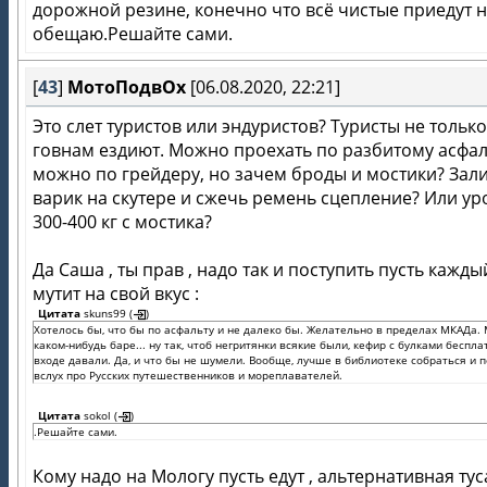
дорожной резине, конечно что всё чистые приедут 
обещаю.Решайте сами.
[
43
]
МотоПодвОх
[06.08.2020, 22:21]
Это слет туристов или эндуристов? Туристы не только
говнам ездиют. Можно проехать по разбитому асфал
можно по грейдеру, но зачем броды и мостики? Зал
варик на скутере и сжечь ремень сцепление? Или ур
300-400 кг с мостика?
Да Саша , ты прав , надо так и поступить пусть кажды
мутит на свой вкус :
Цитата
skuns99
(
)
Хотелось бы, что бы по асфальту и не далеко бы. Желательно в пределах МКАДа.
каком-нибудь баре... ну так, чтоб негритянки всякие были, кефир с булками беспла
входе давали. Да, и что бы не шумели. Вообще, лучше в библиотеке собраться и 
вслух про Русских путешественников и мореплавателей.
Цитата
sokol
(
)
.Решайте сами.
Кому надо на Мологу пусть едут , альтернативная тус