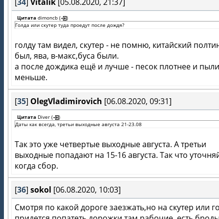
[
34
]
Vitalik
[05.08.2020, 21:37]
Цитата
dimoncb
(
)
Голда или скутер туда проедут после дождя?
голду там видел, скутер - не помню, китайский полти
был, ява, в-макс,буса были.
а после дождика ещё и лучше - песок плотнее и пыл
меньше.
[
35
]
OlegVladimirovich
[06.08.2020, 09:31]
Цитата
Diver
(
)
Даты как всегда, третьи выходные августа 21-23.08
Так это уже четвертые выходные августа. А третьи
выходные попадают на 15-16 августа. Так что уточня
когда сбор.
[
36
]
sokol
[06.08.2020, 10:03]
Смотря по какой дороге заезжать,но на скутер или г
придется попатеть,дорожки там рабочие, есть броды