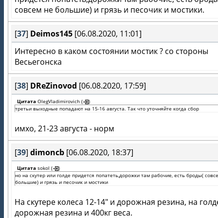
совсем не большие) и грязь и песочик и мостики.
[
37
]
Deimos145
[06.08.2020, 11:01]
Интересно в каком состоянии мостик ? со стороны
Весьегонска
[
38
]
DReZinovod
[06.08.2020, 17:59]
Цитата
OlegVladimirovich
(
)
третьи выходные попадают на 15-16 августа. Так что уточняйте когда сбор
имхо, 21-23 августа - норм
[
39
]
dimoncb
[06.08.2020, 18:37]
Цитата
sokol
(
)
но на скутер или голде придется попатеть,дорожки там рабочие, есть броды( совс
большие) и грязь и песочик и мостики
На скутере колеса 12-14" и дорожная резина, на голд
дорожная резина и 400кг веса.