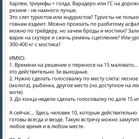
Харлеи, триумфы = голда. Варадеро или ГС на дорож
резине - не намного лучше.
Это слет туристов или эндуристов? Туристы не только
говнам ездиют. Можно проехать по разбитому асфал
можно по грейдеру, но зачем броды и мостики? Зал
варик на скутере и сжечь ремень сцепление? Или ур
300-400 кг с мостика?
ИМХО:
1. Времени на решение о переносе на 15 маловато...
это действительно 3и выходные.
2. Нужно сделать голосовалку по месту слета: лесное
(молога), рыбинка, другое место (но доступное на л
моте)
3. До конца недели сделать голосовалку по дате 15 ил
А сейчас... Здесь человек 10, которые действительно
готовы всегда и везде. Такую встречу можно замутит
любое время и в любом месте.