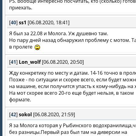
PS. Вообще интересно посчитать, кто (сколько) гото
приехать.
[
40
]
ss1
[06.08.2020, 18:41]
Я был за 22.08 и Молога. Уж душевно там.
Но пару дней назад обнаружил проблему с мотом. Та
в пролете
[
41
]
Lon_wolf
[06.08.2020, 20:50]
Жду конкретику по месту и датам. 14-16 точно в прол
Позже - по ситуации и скорее всего, если будет можн
на машине, если получится упасть к кому-нибудь на 
На мот скорее всего 20-го еще будет нельзя, в таком
формате.
[
42
]
sokol
[06.08.2020, 21:59]
Я за Молога которая у Рыбинского водохранилища,
без разницы.Первый раз был там на диверсии на