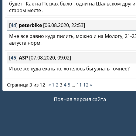
будет . Как на Песках было : одни на Шальском други
старом месте .
[
44
]
peterbike
[06.08.2020, 22:53]
Мне все равно куда пилить, можно и на Мологу, 21-2
августа норм.
[
45
]
ASP
[07.08.2020, 09:02]
И все же куда ехать то, хотелось бы узнать точнее?
Страница
3
из
12
«
1
2
3
4
5
…
11
12
»
Полная версия сайта