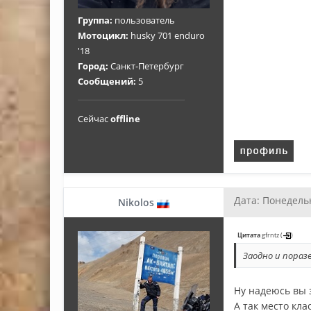
Группа:
пользователь
Мотоцикл:
husky 701 enduro
'18
Город:
Санкт-Петербург
Сообщений:
5
Сейчас
offline
Дата: Понедельн
Nikolos
Цитата
gfrntz
(
)
Заодно и пораз
Ну надеюсь вы з
А так место кла