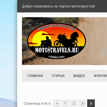
Добро пожаловать на портал мототуристов!
ГЛАВНАЯ
СТАТЬИ
ВИДЕО
ФОРУМ
Страница
4
из
4
«
1
2
3
4