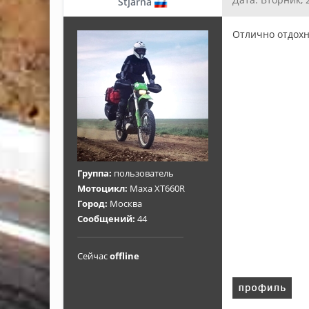
Stjarna
Отлично отдохн
Группа:
пользователь
Мотоцикл:
Маха XT660R
Город:
Москва
Сообщений:
44
Сейчас
offline