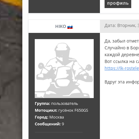
Дата: Вторник, 
HIKO
Да, забыл отме
Случайно в Бор
каждой деревне
Вот ссылка на с
https://lk-roste
Вдруг эта инфор
Группа:
пользователь
Мотоцикл:
гусёнок F650GS
Город:
Москва
Сообщений:
9