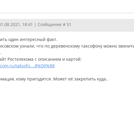
31.08.2021, 18:41 | Сообщение #
51
тить один интересный факт.
исовском узнали, что по деревенскому таксофону можно звонить
.
айт Ростелекома с описанием и картой:
lecom.ru/taksofo....8%D0%B8
мация, кому пригодится. Может её закрепить куда..