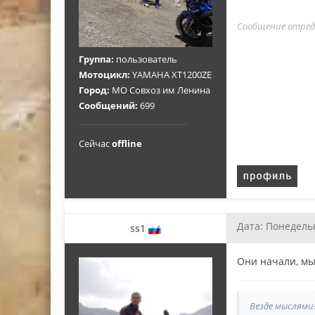
Сообщение отре
Группа:
пользователь
Мотоцикл:
YAMAHA XT1200ZE
Город:
МО Совхоз им Ленина
Сообщений:
699
Сейчас
offline
Дата: Понедельн
ss1
Они начали, м
Везде мыслями