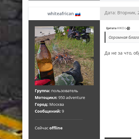
Дата: Вторник, 
whiteafrican
Цитата
HIKO
(
)
Огромная благо
Да не за что, о
Группа:
пользователь
Мотоцикл:
950 adventure
Город:
Москва
Сообщений:
9
Сейчас
offline