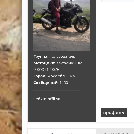
Группа:
пользователь
Мотоцикл:
Kawa250>TDM
900>XT1200ZE
Город:
моск.обл. 33км
Сообщений:
1190
Сейчас
offline
Дата: Вторник, 