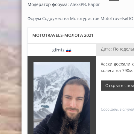
Модератор форума:
AlexSPB
,
Варяг
Форум Содружества Мототуристов MotoTravels
»
ПО
MOTOTRAVELS-МОЛОГА 2021
Дата: Понедельн
gfrntz
Хаски доехали 
колеса на 790м.
Сообщение отре