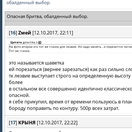
обалденный выбор.
Опасная бритва, обалденный выбор.
[
16
]
Zмей
[12.10.2017, 22:11]
Цитата
galactika
(
)
На фото втором это тот же станок для лезвия. Их надо менять , и порезаттся легч
Тот же станок.
это называется шаветка
ей порезаться (вернее зарезаться) как раз сильно с
тк лезвие выступает строго на определенную высоту 
более
в остальном все совершенно идентично классическ
опасной.
я себе прикупил, время от времени пользуюсь в пла
бороду поправить по контуру. 500р всех затрат.
[
17
]
КРЫНЯ
[12.10.2017, 22:22]