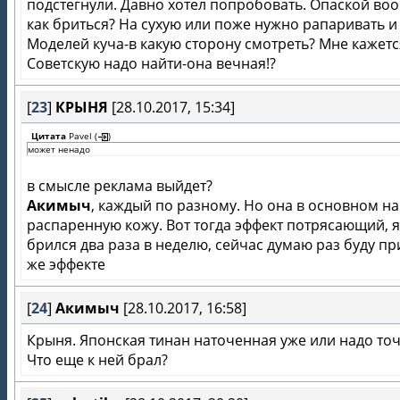
подстегнули. Давно хотел попробовать. Опаской во
как бриться? На сухую или поже нужно рапаривать и
Моделей куча-в какую сторону смотреть? Мне кажетс
Советскую надо найти-она вечная!?
[
23
]
КРЫНЯ
[28.10.2017, 15:34]
Цитата
Pavel
(
)
может ненадо
в смысле реклама выйдет?
Акимыч
, каждый по разному. Но она в основном на
распаренную кожу. Вот тогда эффект потрясающий, я
брился два раза в неделю, сейчас думаю раз буду пр
же эффекте
[
24
]
Акимыч
[28.10.2017, 16:58]
Крыня. Японская тинан наточенная уже или надо точ
Что еще к ней брал?