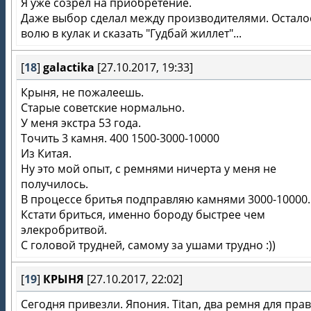
Я уже созрел на приобретение.
Даже выбор сделал между производителями. Остало
волю в кулак и сказать "Гудбай жиллет"...
[
18
]
galactika
[27.10.2017, 19:33]
Крыня, не пожалеешь.
Старые советские нормально.
У меня экстра 53 года.
Точить 3 камня. 400 1500-3000-10000
Из Китая.
Ну это мой опыт, с ремнями ничерта у меня не
получилось.
В процессе бритья подправляю камнями 3000-10000.
Кстати бриться, именно бороду быстрее чем
элекробритвой.
С головой трудней, самому за ушами трудно :))
[
19
]
КРЫНЯ
[27.10.2017, 22:02]
Сегодня привезли. Япония. Titan, два ремня для прав