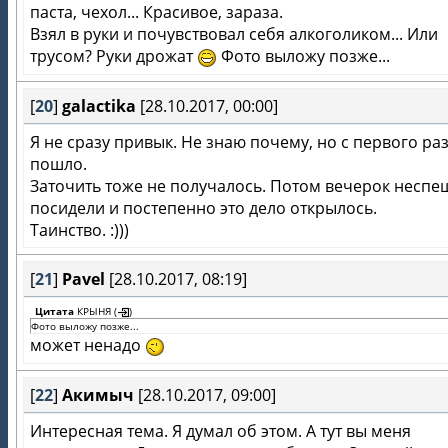
паста, чехол... Красивое, зараза.
Взял в руки и почувствовал себя алкоголиком... Или
трусом? Руки дрожат
Фото выложу позже...
[
20
]
galactika
[28.10.2017, 00:00]
Я не сразу привык. Не знаю почему, но с первого ра
пошло.
Заточить тоже не получалось. Потом вечерок неспе
посидели и постепенно это дело открылось.
Таинство. :)))
[
21
]
Pavel
[28.10.2017, 08:19]
Цитата
КРЫНЯ
(
)
Фото выложу позже...
может ненадо
[
22
]
Акимыч
[28.10.2017, 09:00]
Интересная тема. Я думал об этом. А тут вы меня