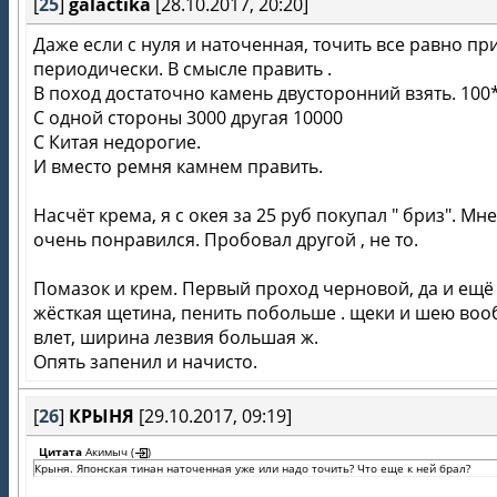
[
25
]
galactika
[28.10.2017, 20:20]
Даже если с нуля и наточенная, точить все равно пр
периодически. В смысле править .
В поход достаточно камень двусторонний взять. 100
С одной стороны 3000 другая 10000
С Китая недорогие.
И вместо ремня камнем править.
Насчёт крема, я с окея за 25 руб покупал " бриз". Мне
очень понравился. Пробовал другой , не то.
Помазок и крем. Первый проход черновой, да и ещё
жёсткая щетина, пенить побольше . щеки и шею во
влет, ширина лезвия большая ж.
Опять запенил и начисто.
[
26
]
КРЫНЯ
[29.10.2017, 09:19]
Цитата
Акимыч
(
)
Крыня. Японская тинан наточенная уже или надо точить? Что еще к ней брал?