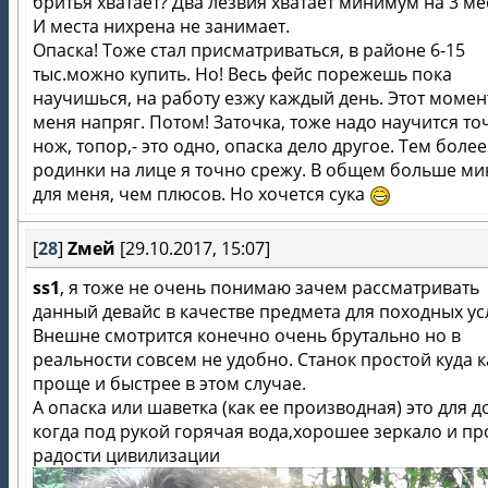
бритья хватает? Два лезвия хватает минимум на 3 ме
И места нихрена не занимает.
Опаска! Тоже стал присматриваться, в районе 6-15
тыс.можно купить. Но! Весь фейс порежешь пока
научишься, на работу езжу каждый день. Этот момен
меня напряг. Потом! Заточка, тоже надо научится то
нож, топор,- это одно, опаска дело другое. Тем более
родинки на лице я точно срежу. В общем больше ми
для меня, чем плюсов. Но хочется сука
[
28
]
Zмей
[29.10.2017, 15:07]
ss1
, я тоже не очень понимаю зачем рассматривать
данный девайс в качестве предмета для походных ус
Внешне смотрится конечно очень брутально но в
реальности совсем не удобно. Станок простой куда к
проще и быстрее в этом случае.
А опаска или шаветка (как ее производная) это для д
когда под рукой горячая вода,хорошее зеркало и п
радости цивилизации