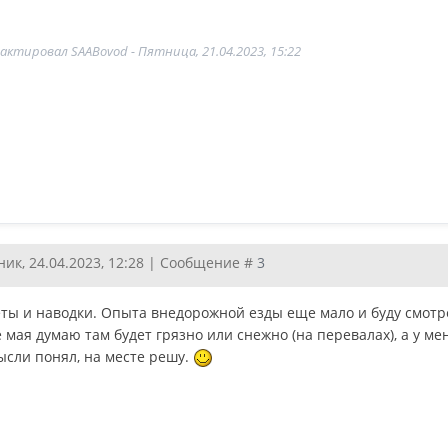
дактировал
SAABovod
-
Пятница, 21.04.2023, 15:22
ик, 24.04.2023, 12:28 | Сообщение #
3
еты и наводки. Опыта внедорожной езды еще мало и буду смотре
 мая думаю там будет грязно или снежно (на перевалах), а у м
сли понял, на месте решу.