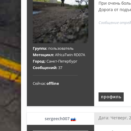
При очень боль
Дорога от подъе
Сообщение отре
Группа:
пользователь
Мотоцикл:
AfricaTwin RD07A
Город:
Санкт-Петербург
Сообщений:
37
Сейчас
offline
Дата: Четверг, 
sergeech007