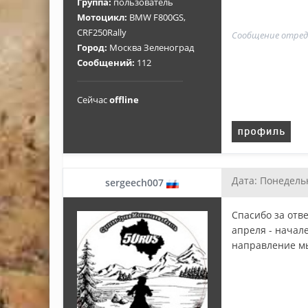
Группа:
пользователь
Мотоцикл:
BMW F800GS,
CRF250Rally
Сообщение отре
Город:
Москва Зеленоград
Сообщений:
112
Сейчас
offline
Дата: Понедельн
sergeech007
Спасибо за отв
апреля - начале
направление мы