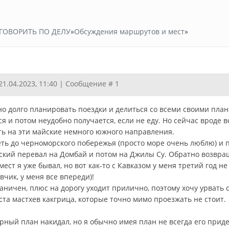
ГОВОРИТЬ ПО ДЕЛУ
»
Обсуждения маршрутов и мест
»
21.04.2023, 11:40 | Сообщение #
1
о долго планировать поездки и делиться со всеми своими плана
я и потом неудобно получается, если не еду. Но сейчас вроде в
ть на эти майские немного южного направления.
еть до черноморского побережья (просто море очень люблю) и 
кий перевал на Домбай и потом на Джилы Су. Обратно возвращ
ест я уже бывал, но вот как-то с Кавказом у меня третий год н
вчик, у меня все впереди)!
аничен, плюс на дорогу уходит прилично, поэтому хочу урвать с
ста мастхев какгрица, которые точно мимо проезжать не стоит.
рный план накидал, но я обычно имея план не всегда его приде