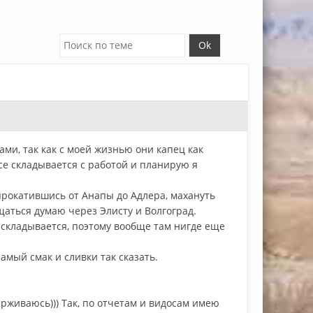
ми, так как с моей жизнью они капец как
се складывается с работой и планирую я
прокатившись от Анапы до Адлера, махануть
аться думаю через Элисту и Волгоград.
е складывается, поэтому вообще там нигде еще
амый смак и сливки так сказать.
рживаюсь))) Так, по отчетам и видосам имею