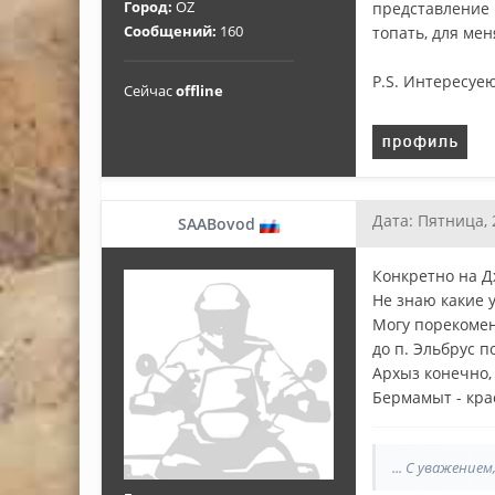
Город:
OZ
представление к
Сообщений:
160
топать, для мен
P.S. Интересуею
Сейчас
offline
Дата: Пятница, 
SAABovod
Конкретно на Д
Не знаю какие 
Могу порекомен
до п. Эльбрус п
Архыз конечно,
Бермамыт - крас
... С уважение