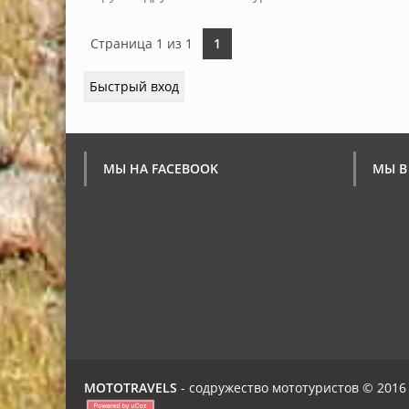
Страница
1
из
1
1
МЫ НА FACEBOOK
МЫ В
MOTOTRAVELS
- содружество мототуристов © 2016