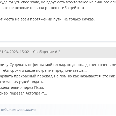
уда сунуть свое жало, но вдруг есть что-то такое из личного 
я это не позволительная роскошь, ибо цейтнот...
т места на всем протяжении пути, не только Кауказ.
21.04.2023, 15:02 | Сообщение #
2
жилу-Су делать нефиг на мой взгляд, но дорога до него очень ж
у тебя сроки и какое покрытие предпочитаешь...
довать прекрасный перевал, не помню как называется, это как 
о асфальту рукой подать.
 желательно через Пхия.
иво, перевал Актопракт...
м, водитель мотоцикла.