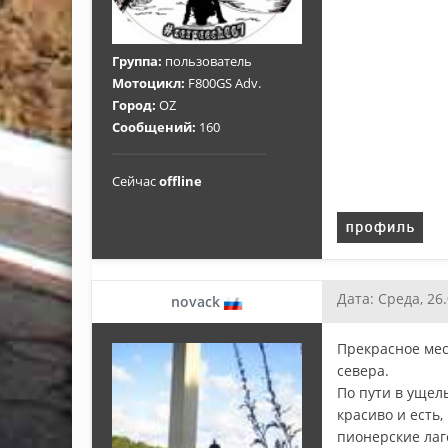
Группа:
пользователь
Мотоцикл:
F800GS Adv.
Город:
OZ
Сообщений:
160
Сейчас
offline
Дата: Среда, 26
novack
Прекрасное мес
севера.
По пути в ущел
красиво и есть,
пионерские лаг