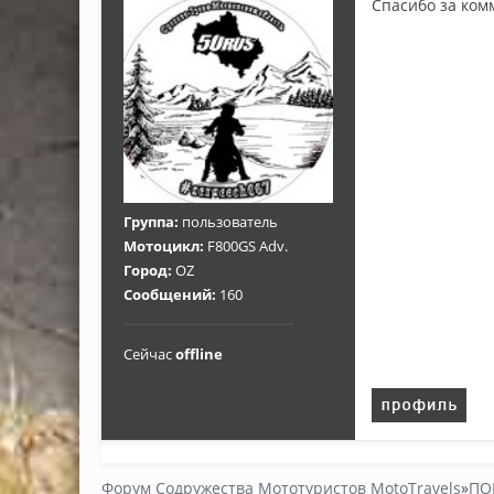
Спасибо за ко
Группа:
пользователь
Мотоцикл:
F800GS Adv.
Город:
OZ
Сообщений:
160
Сейчас
offline
Форум Содружества Мототуристов MotoTravels
»
ПО