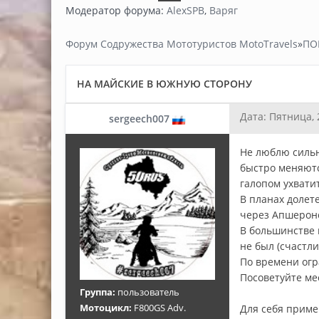
Модератор форума:
AlexSPB
,
Варяг
Форум Содружества Мототуристов MotoTravels
»
ПО
НА МАЙСКИЕ В ЮЖНУЮ СТОРОНУ
Дата: Пятница, 
sergeech007
Не люблю сильн
быстро меняютс
галопом ухвати
В планах долет
через Апшеронс
В большинстве м
не был (счастли
По времени огр
Посоветуйте ме
Группа:
пользователь
Мотоцикл:
F800GS Adv.
Для себя приме