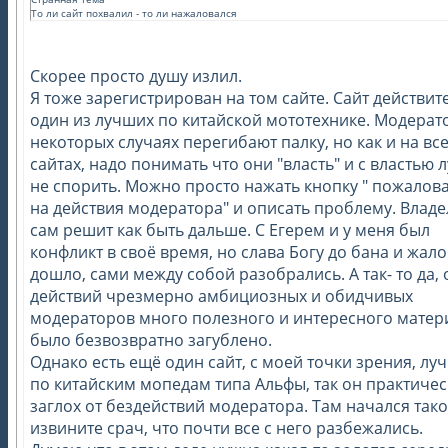
То ли сайт похвалил - то ли нажаловался
Скорее просто душу излил.
Я тоже зарегистрирован на том сайте. Сайт действит
один из лучших по китайской мототехнике. Модерат
некоторых случаях перегибают палку, но как и на вс
сайтах, надо понимать что они "власть" и с властью 
не спорить. Можно просто нажать кнопку " пожалов
на действия модератора" и описать проблему. Влад
сам решит как быть дальше. С Егерем и у меня был
конфликт в своё время, но слава Богу до бана и жало
дошло, сами между собой разобрались. А так- то да, 
действий чрезмерно амбициозных и обидчивых
модераторов много полезного и интересного матер
было безвозвратно загублено.
Однако есть ещё один сайт, с моей точки зрения, лу
по китайским мопедам типа Альфы, так он практичес
заглох от бездействий модератора. Там начался тако
извините срач, что почти все с него разбежались.