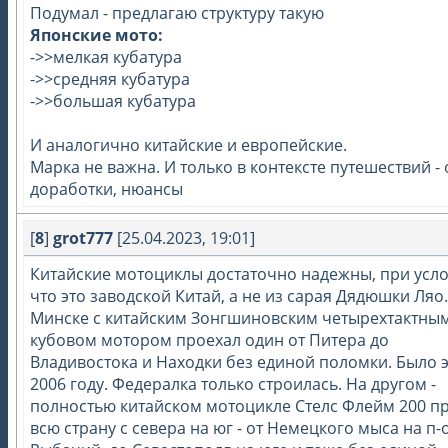
Подумал - предлагаю структуру такую
Японские мото:
->>мелкая кубатура
->>средняя кубатура
->>большая кубатура
И аналогично китайские и европейские.
Марка не важна. И только в контексте путешествий - 
доработки, нюансы
[
8
]
grot777
[25.04.2023, 19:01]
Китайские мотоциклы достаточно надежны, при усло
что это заводской Китай, а не из сарая Дядюшки Ляо
Минске с китайским Зонгшиновским четырехтактным
кубовом мотором проехал один от Питера до
Владивостока и Находки без единой поломки. Было э
2006 году. Федералка только строилась. На другом -
полностью китайском мотоцикле Стелс Флейм 200 п
всю страну с севера на юг - от Немецкого мыса на п-