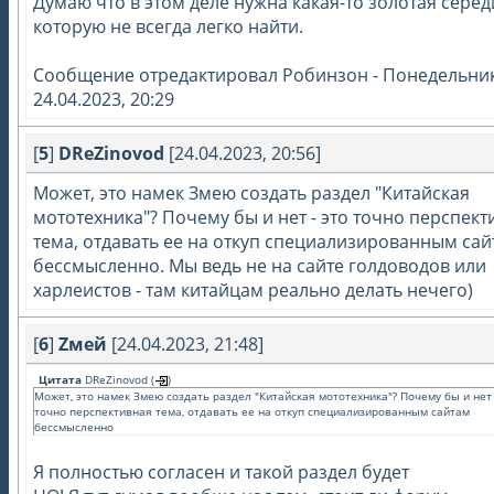
Думаю что в этом деле нужна какая-то золотая серед
которую не всегда легко найти.
Сообщение отредактировал
Робинзон
-
Понедельник
24.04.2023, 20:29
[
5
]
DReZinovod
[24.04.2023, 20:56]
Может, это намек Змею создать раздел "Китайская
мототехника"? Почему бы и нет - это точно перспект
тема, отдавать ее на откуп специализированным са
бессмысленно. Мы ведь не на сайте голдоводов или
харлеистов - там китайцам реально делать нечего)
[
6
]
Zмей
[24.04.2023, 21:48]
Цитата
DReZinovod
(
)
Может, это намек Змею создать раздел "Китайская мототехника"? Почему бы и нет 
точно перспективная тема, отдавать ее на откуп специализированным сайтам
бессмысленно
Я полностью согласен и такой раздел будет