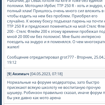
Рыбачий, до Севастополя на юге и тоже без единой
поломки. Мотоцикл Ирбис ТТР 250 R - хоть и эндуро, 
полный хлам! Пришлось очень много сил вложить в 
чтобы ездить на нем без проблем. Приобрел его
случайно. К моему боксу подъехал парень на почти
ТТР 250 R и предложил поменяться на мой Стелс Фл
200 - Стелс Флейм 200 к этому времени пробежал по
мной 20 000 км без поломок!. Мне было интересно
поездить на эндуро и я поменялся. О чем многократ
жалел!
Сообщение отредактировал
grot777
-
Вторник, 25.04.
19:12
[
9
]
Акимыч
[04.05.2023, 07:18]
Нормальные на форуме модераторы, зато быстро
присекают всякую школоту не воспитаную прочую
шушеру. Робинзон правильно сказал, иначе форум 
бы уже давно как мото арена