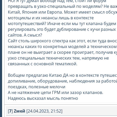
НО! Я тут думал вообще над тем, стоит ли форум
превращать в узко-специальный по моделям? Не ва
Китай, Япония или Европа. Может имеет смысл обсу
мотоциклы и их нюансы лишь в контексте
мотопутешествий? Иначе если мы тут клапана будем
регулировать это будет дублирование с кучи разных
сайтов. А смысл?
Сайт столь широкого спектра как этот, если туда вно
нюансы каких-то конкретных моделей а техническом
плане он не выиграет а скорее проиграет, получив к
узко специальных технических тем, напрямую не
связанных с основной тематикой.
Вобщем предлагаю Китаю ДА но в контексте путешес
допиливание, оборудование, наблюдения за работо
поездках, полезные мелочи
А не натяжение цепи ГРМ или зазор клапанов.
Надеюсь высказал мысль понятно
[
7
]
Zмей
[24.04.2023, 21:52]