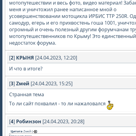
мотопутешествии и весь фото, видео материал! Заба
меня и уничтожил ранее написанное мной о
усовершенствовании мотоцикла ИРБИС ТТР 250R. О
самодур, егерь и его прихвостень гоша 1001, уничт
огромный и очень полезный другим форумчанам тр
мотопутешественников по Крыму! Это единственный
недостаток форума.
[
2
]
КРЫНЯ
[24.04.2023, 12:20]
И что в итоге?
[
3
]
Zмей
[24.04.2023, 15:25]
Странная тема
То ли сайт похвалил - то ли нажаловался
[
4
]
Робинзон
[24.04.2023, 20:28]
Цитата
Zмей
(
)
Странная тема