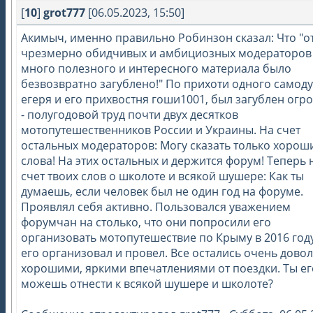
[
10
]
grot777
[06.05.2023, 15:50]
Акимыч, именно правильно Робинзон сказал: Что "о
чрезмерно обидчивых и амбициозных модераторов
много полезного и интересного материала было
безвозвратно загублено!" По прихоти одного самоду
егеря и его прихвостня гоши1001, был загублен ог
- полугодовой труд почти двух десятков
мотопутешественников России и Украины. На счет
остальных модераторов: Могу сказать только хорош
слова! На этих остальных и держится форум! Теперь 
счет твоих слов о школоте и всякой шушере: Как ты
думаешь, если человек был не один год на форуме.
Проявлял себя активно. Пользовался уважением
форумчан на столько, что они попросили его
организовать мотопутешествие по Крыму в 2016 году
его организовал и провел. Все остались очень довол
хорошими, яркими впечатлениями от поездки. Ты ег
можешь отнести к всякой шушере и школоте?