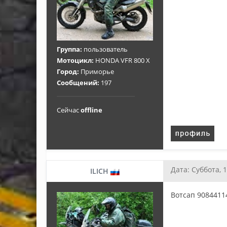
Группа:
пользователь
Мотоцикл:
HONDA VFR 800 X
Город:
Приморье
Сообщений:
197
Сейчас
offline
Дата: Суббота, 
ILICH
Вотсап 9084411