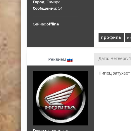
Город:
Самара
Сообщений:
54
Сейчас
offline
Дата: Четверг, 
Реквием
Пипец затухает 
Группа:
пользователь