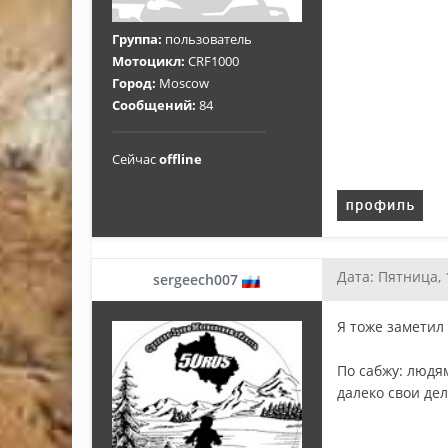
Группа:
пользователь
Мотоцикл:
СRF1000
Город:
Moscow
Сообщений:
84
Сейчас
offline
Дата: Пятница, 
sergeech007
Я тоже заметил
По сабжу: людя
далеко свои дел