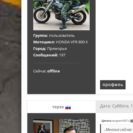
Группа:
пользователь
Мотоцикл:
HONDA VFR 800 X
Город:
Приморье
Сообщений:
197
Сейчас
offline
Дата: Суббота, 
терек
Цитата
sergeech007
(
..Многие сейчас