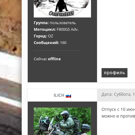
Группа:
пользователь
Мотоцикл:
F800GS Adv.
Город:
OZ
Сообщений:
160
Сейчас
offline
Дата: Суббота, 
ILICH
Отпуск с 10 июн
можно и против