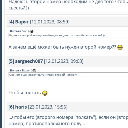
Надеюсь второй номер необходим не для того чтобы
сьесть? ))
[
4
]
Варяг
[12.01.2023, 08:59]
Цитата
Savl
(
)
Надеюсь второй номер необходим не для того чтобы его сьесть? ))
А зачем ещё может быть нужен второй номер??
[
5
]
sergeech007
[12.01.2023, 09:03]
Цитата
Варяг
(
)
А зачем ещё может быть нужен второй номер??
Чтобы толкать
[
6
]
haris
[23.01.2023, 15:56]
...чтобы его (второго номера "толкать"), если он (вто
номер) противоположного полу...