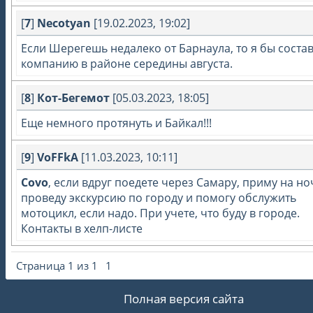
[
7
]
Necotyan
[19.02.2023, 19:02]
Если Шерегешь недалеко от Барнаула, то я бы соста
компанию в районе середины августа.
[
8
]
Кот-Бегемот
[05.03.2023, 18:05]
Еще немного протянуть и Байкал!!!
[
9
]
VoFFkA
[11.03.2023, 10:11]
Covo
, если вдруг поедете через Самару, приму на но
проведу экскурсию по городу и помогу обслужить
мотоцикл, если надо. При учете, что буду в городе.
Контакты в хелп-листе
Страница
1
из
1
1
Полная версия сайта