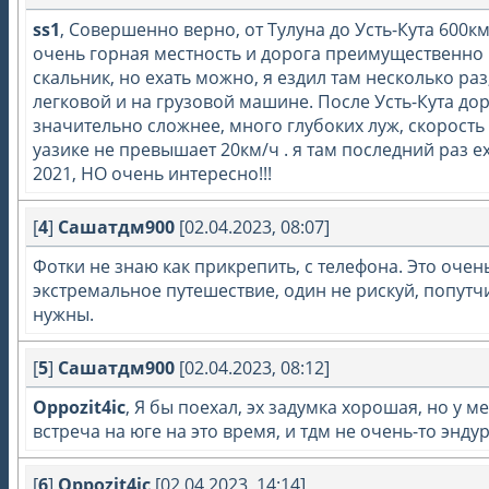
ss1
, Совершенно верно, от Тулуна до Усть-Кута 600к
очень горная местность и дорога преимущественно
скальник, но ехать можно, я ездил там несколько раз
легковой и на грузовой машине. После Усть-Кута до
значительно сложнее, много глубоких луж, скорость
уазике не превышает 20км/ч . я там последний раз е
2021, НО очень интересно!!!
[
4
]
Сашатдм900
[02.04.2023, 08:07]
Фотки не знаю как прикрепить, с телефона. Это очен
экстремальное путешествие, один не рискуй, попутч
нужны.
[
5
]
Сашатдм900
[02.04.2023, 08:12]
Oppozit4ic
, Я бы поехал, эх задумка хорошая, но у м
встреча на юге на это время, и тдм не очень-то эндур
[
6
]
Oppozit4ic
[02.04.2023, 14:14]