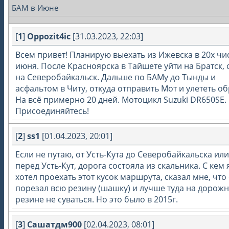
БАМ в Июне
[
1
]
Oppozit4ic
[31.03.2023, 22:03]
Всем привет! Планирую выехать из Ижевска в 20х чи
июня. После Красноярска в Тайшете уйти на Братск, 
на Северобайкальск. Дальше по БАМу до Тынды и
асфальтом в Читу, откуда отправить Мот и улететь об
На всё примерно 20 дней. Мотоцикл Suzuki DR650SE.
Присоединяйтесь!
[
2
]
ss1
[01.04.2023, 20:01]
Если не путаю, от Усть-Кута до Северобайкальска ил
перед Усть-Кут, дорога состояла из скальника. С кем 
хотел проехать этот кусок маршрута, сказал мне, что
порезал всю резину (шашку) и лучше туда на дорож
резине не суваться. Но это было в 2015г.
[
3
]
Сашатдм900
[02.04.2023, 08:01]