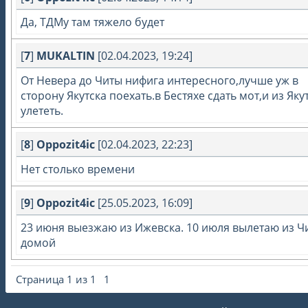
Да, ТДМу там тяжело будет
[
7
]
MUKALTIN
[02.04.2023, 19:24]
От Невера до Читы нифига интересного,лучше уж в
сторону Якутска поехать.в Бестяхе сдать мот,и из Яку
улететь.
[
8
]
Oppozit4ic
[02.04.2023, 22:23]
Нет столько времени
[
9
]
Oppozit4ic
[25.05.2023, 16:09]
23 июня выезжаю из Ижевска. 10 июля вылетаю из Ч
домой
Страница
1
из
1
1