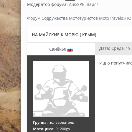
Модератор форума:
AlexSPB
,
Варяг
Форум Содружества Мототуристов MotoTravels
»
ПО
НА МАЙСКИЕ К МОРЮ ( КРЫМ)
Дата: Среда, 19
Санёк50
Ищю попутчиков
Группа:
пользователь
Мотоцикл:
R1200gs