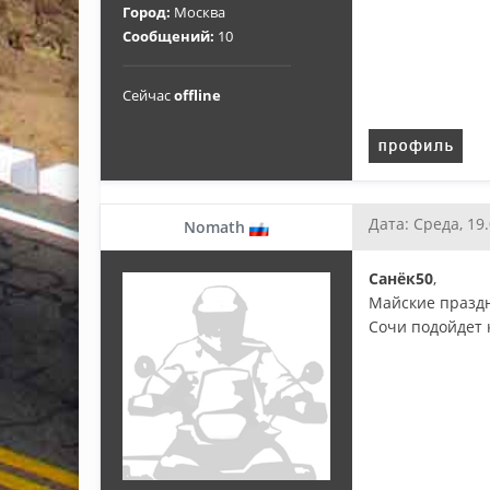
Город:
Москва
Сообщений:
10
Сейчас
offline
Дата: Среда, 19
Nomath
Санёк50
,
Майские праздн
Сочи подойдет 