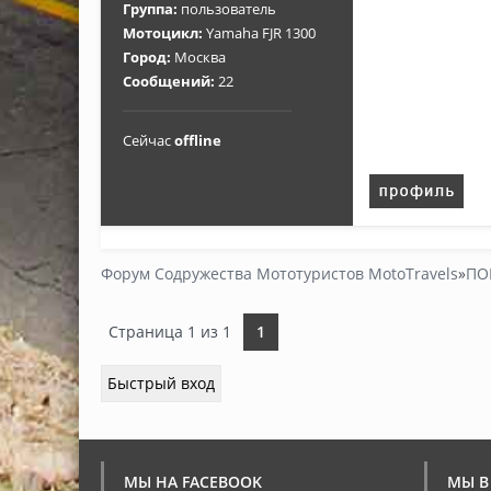
Группа:
пользователь
Мотоцикл:
Yamaha FJR 1300
Город:
Москва
Сообщений:
22
Сейчас
offline
Форум Содружества Мототуристов MotoTravels
»
ПО
Страница
1
из
1
1
МЫ НА FACEBOOK
МЫ В