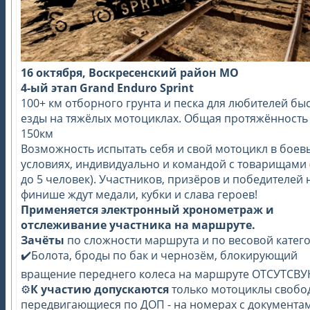
16 октября, Воскресенский район МО
4-ый этап Grand Enduro Sprint
100+ км отборного грунта и песка для любителей бы
езды на тяжёлых мотоциклах. Общая протяжённость 
150км
Возможность испытать себя и свой мотоцикл в боев
условиях, индивидуально и командой с товарищами (
до 5 человек). Участников, призёров и победителей 
финише ждут медали, кубки и слава героев!
Применяется электронный хронометраж и
отслеживание участника на маршруте.
Зачёты
по сложности маршрута и по весовой катег
✔️Болота, броды по бак и чернозём, блокирующий
вращение переднего колеса на маршруте ОТСУТСВ
⚙️
К участию допускаются
только мотоциклы свобо
передвигающиеся по ДОП - на номерах с документа