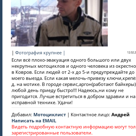
|
Фотография крупнее |
12.02.2
Если всё плохо-эвакуация одного большого или двух
некрупных мотоциклов и одного человека из окрестно
в Ковров. Если людей от 2-х до 5-и предупреждайте до
моего выезда. Если какая мелочь-привезу ключи,крепёж
д. на мотике. В городе сервис,аргон(работают байкеры)
любой день приеду быстро!!! Надеюсь,ни кому не
пригодится. Лучше встретиться в добром здравии и на
исправной технике. Удачи!
Добавил
:
Мотоциклист
|
Контактное лицо
:
Андрей
Написать на EMAIL
Видеть подробную контактную информацию могут тол
зарегистрированные пользователи.