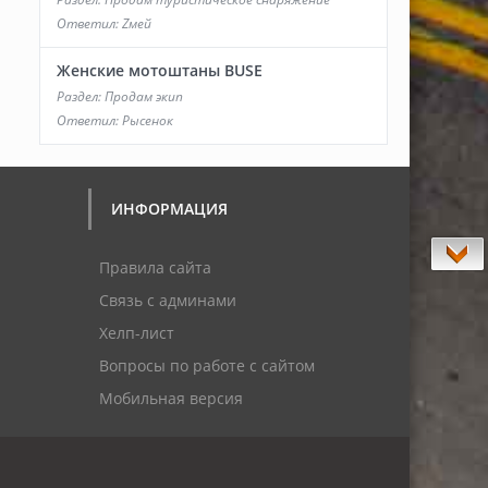
Ответил:
Zмей
Женские мотоштаны BUSE
Раздел:
Продам экип
Ответил:
Рысенок
ИНФОРМАЦИЯ
Правила сайта
Связь с админами
Хелп-лист
Вопросы по работе с сайтом
Мобильная версия