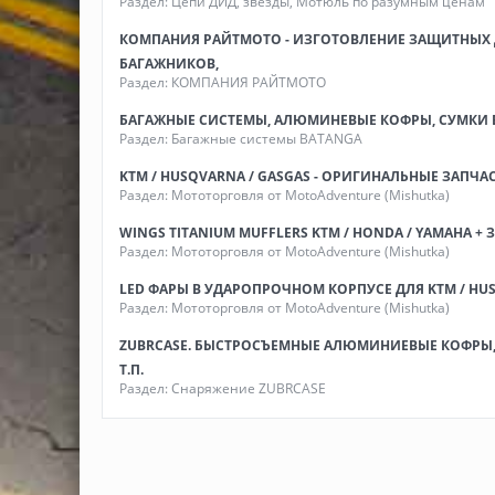
Раздел:
Цепи ДИД, звезды, Мотюль по разумным ценам
КОМПАНИЯ РАЙТМОТО - ИЗГОТОВЛЕНИЕ ЗАЩИТНЫХ 
БАГАЖНИКОВ,
Раздел:
КОМПАНИЯ РАЙТМОТО
БАГАЖНЫЕ СИСТЕМЫ, АЛЮМИНЕВЫЕ КОФРЫ, СУМКИ 
Раздел:
Багажные системы BATANGA
KTM / HUSQVARNA / GASGAS - ОРИГИНАЛЬНЫЕ ЗАПЧА
Раздел:
Мототорговля от MotoAdventure (Mishutka)
WINGS TITANIUM MUFFLERS KTM / HONDA / YAMAHA +
Раздел:
Мототорговля от MotoAdventure (Mishutka)
LED ФАРЫ В УДАРОПРОЧНОМ КОРПУСЕ ДЛЯ KTM / HUS
Раздел:
Мототорговля от MotoAdventure (Mishutka)
ZUBRCASE. БЫСТРОСЪЕМНЫЕ АЛЮМИНИЕВЫЕ КОФРЫ,
Т.П.
Раздел:
Снаряжение ZUBRCASE