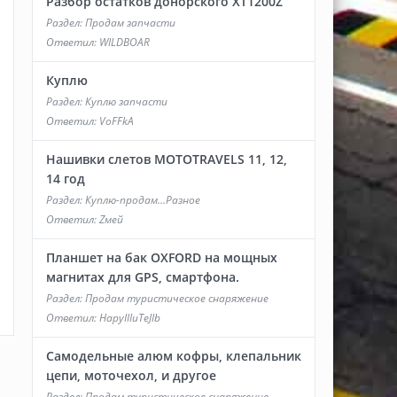
Разбор остатков донорского XT1200Z
Раздел:
Продам запчасти
Ответил:
WILDBOAR
Куплю
Раздел:
Куплю запчасти
Ответил:
VoFFkA
Нашивки слетов MOTOTRAVELS 11, 12,
14 год
Раздел:
Куплю-продам...Разное
Ответил:
Zмей
Планшет на бак OXFORD на мощных
магнитах для GPS, смартфона.
Раздел:
Продам туристическое снаряжение
Ответил:
HapyIIIuTeJIb
Самодельные алюм кофры, клепальник
цепи, моточехол, и другое
Раздел:
Продам туристическое снаряжение