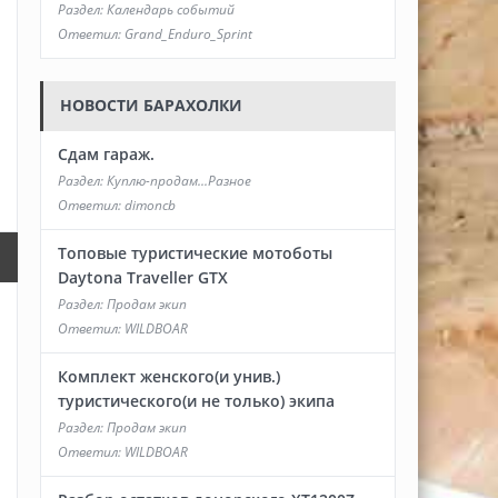
Раздел:
Календарь событий
Ответил:
Grand_Enduro_Sprint
НОВОСТИ БАРАХОЛКИ
Сдам гараж.
Раздел:
Куплю-продам...Разное
Ответил:
dimoncb
Топовые туристические мотоботы
Daytona Traveller GTX
Раздел:
Продам экип
Ответил:
WILDBOAR
Комплект женского(и унив.)
туристического(и не только) экипа
Раздел:
Продам экип
Ответил:
WILDBOAR