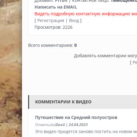
Добавил
:
PITon
|
Контактное лицо
:
Тимощенков
Написать на EMAIL
Видеть подробную контактную информацию мог
[
Регистрация
|
Вход
]
Просмотров
:
2226
Всего комментариев
:
0
Добавлять комментарии могу
[
Р
КОММЕНТАРИИ К ВИДЕО
Путешествие на Средний полуостров
Ответил(а)
Zмей
| 24.04.2023
Это видео придется заново постить на новом ме