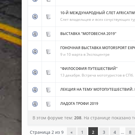
10-Й МЕЖДУНАРОДНЫЙ СЛЕТ АFRICAТW
Слет владельцев и всех сочуствующих т
ВЫСТАВКА "МОТОВЕСНА 2019"
ГОНОЧНАЯ ВЫСТАВКА MOTORSPORT EXPO
9 и 10 марта в Экспоцентре
"ФИЛОСОФИЯ ПУТЕШЕСТВИЙ"
13 декабря. Встреча мототуристов в СПб.
ЛЕКЦИЯ НА ТЕМУ МОТОПУТЕШЕСТВИЙ.
ЛАДОГА ТРОФИ 2019
В этом форуме тем:
208
. На странице показано 
Страница
2
из
9
«
1
2
3
4
…
8