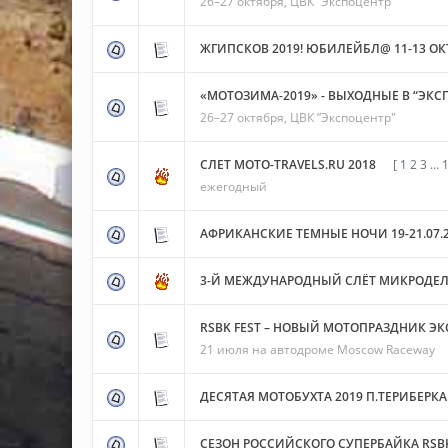
26–27 октября, ЦВК ”Экспоцентр"
ЖГИПСКОВ 2019! ЮБИЛЕЙБЛ@ 11-13 ОК
«МОТОЗИМА-2019» - ВЫХОДНЫЕ В “ЭКС
26–27 октября, ЦВК ”Экспоцентр"
СЛЕТ MOTO-TRAVELS.RU 2018
[
1
2
3
…
ежегодный
АФРИКАНСКИЕ ТЕМНЫЕ НОЧИ 19-21.07.
3-Й МЕЖДУНАРОДНЫЙ СЛЁТ МИКРОДЕЛ
RSBK FEST – НОВЫЙ МОТОПРАЗДНИК ЭК
21 июля на автодроме Moscow Raceway
ДЕСЯТАЯ МОТОБУХТА 2019 П.ТЕРИБЕРКА
СЕЗОН РОССИЙСКОГО СУПЕРБАЙКА RSBK