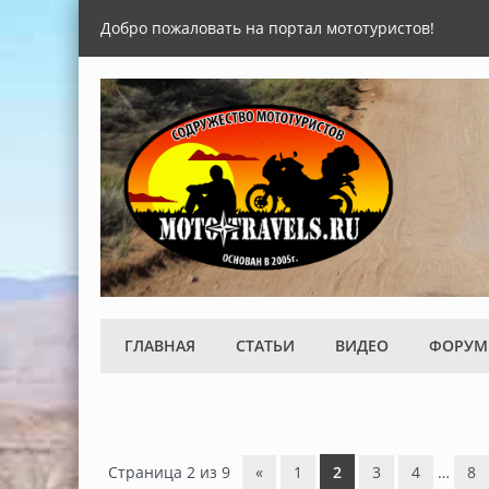
Добро пожаловать на портал мототуристов!
ГЛАВНАЯ
СТАТЬИ
ВИДЕО
ФОРУМ
Страница
2
из
9
«
1
2
3
4
…
8