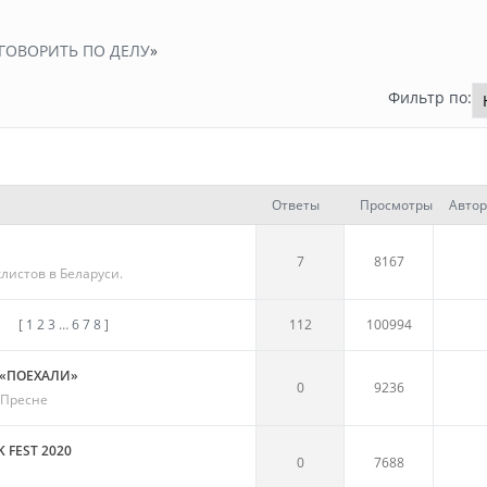
ГОВОРИТЬ ПО ДЕЛУ
»
Фильтр по:
Ответы
Просмотры
Автор
7
8167
листов в Беларуси.
[
1
2
3
…
6
7
8
]
112
100994
«ПОЕХАЛИ»
0
9236
 Пресне
 FEST 2020
0
7688