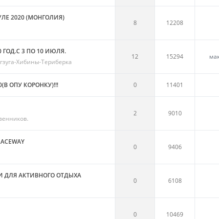
УЛЕ 2020 (МОНГОЛИЯ)
8
12208
 ГОД.С 3 ПО 10 ИЮЛЯ.
12
15294
ма
ргзуга-Хибины-Териберка
В ОПУ КОРОНКУ)!!!
0
11401
2
9010
венников.
RACEWAY
0
9406
КИ ДЛЯ АКТИВНОГО ОТДЫХА
0
6108
0
10469