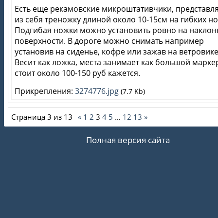
Есть еще рекамовские микроштативчики, представ
из себя треножку длиной около 10-15см на гибких но
Подгибая ножки можно установить ровно на накло
поверхности. В дороге можно снимать например
установив на сиденье, кофре или зажав на ветровике
Весит как ложка, места занимает как большой маркер
стоит около 100-150 руб кажется.
Прикрепления:
3274776.jpg
(7.7 Kb)
Страница
3
из
13
«
1
2
3
4
5
…
12
13
»
Полная версия сайта