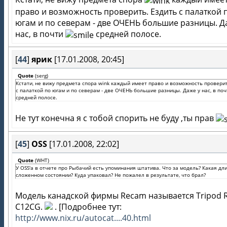
право и возможность проверить. Ездить с палаткой 
югам и по северам - две ОЧЕНЬ большие разницы. Д
нас, в почти
средней полосе.
[
44
]
ярик
[17.01.2008, 20:45]
Quote
(
serg
)
Кстати, не вижу предмета спора wink каждый имеет право и возможность проверит
с палаткой по югам и по северам - две ОЧЕНЬ большие разницы. Даже у нас, в поч
средней полосе.
Не тут конечна я с тобой спорить не буду ,ты прав
[
45
]
OSS
[17.01.2008, 22:02]
Quote
(
WHT
)
У OSS'а в отчете про Рыбачий есть упоминания штатива. Что за модель? Какая дл
сложенном состоянии? Куда упаковал? Не пожалел в результате, что брал?
Модель канадской фирмы Recam называется Тripod R
C12CG.
. [Подробнее тут:
http://www.nix.ru/autocat....40.html