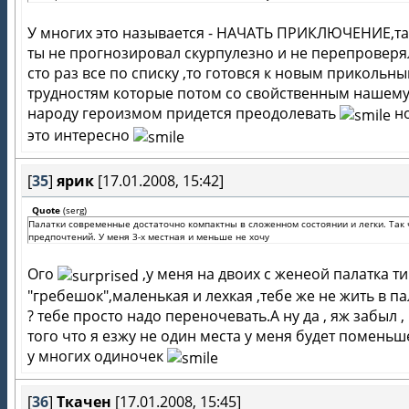
У многих это называется - НАЧАТЬ ПРИКЛЮЧЕНИЕ,та
ты не прогнозировал скурпулезно и не перепроверя
сто раз все по списку ,то готовся к новым прикольн
трудностям которые потом со свойственным нашем
народу героизмом придется преодолевать
но
это интересно
[
35
]
ярик
[17.01.2008, 15:42]
Quote
(
serg
)
Палатки современные достаточно компактны в сложенном состоянии и легки. Так 
предпочтений. У меня 3-х местная и меньше не хочу
Ого
,у меня на двоих с женеой палатка т
"гребешок",маленькая и лехкая ,тебе же не жить в па
? тебе просто надо переночевать.А ну да , яж забыл , 
того что я езжу не один места у меня будет поменьш
у многих одиночек
[
36
]
Ткачен
[17.01.2008, 15:45]