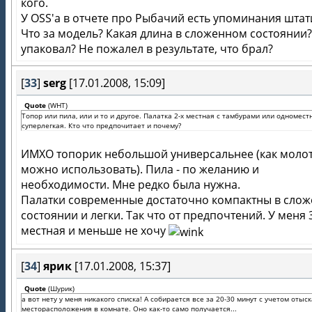
кого.
У OSS'а в отчете про Рыбачий есть упоминания штат
Что за модель? Какая длина в сложенном состоянии?
упаковал? Не пожалел в результате, что брал?
[
33
]
serg
[17.01.2008, 15:09]
Quote
(
WHT
)
Топор или пила, или и то и другое. Палатка 2-х местная с тамбурами или одномест
суперлегкая. Кто что предпочитает и почему?
ИМХО топорик небольшой универсальнее (как моло
можно использовать). Пила - по желанию и
необходимости. Мне редко была нужна.
Палатки современные достаточно компактны в сло
состоянии и легки. Так что от предпочтений. У меня 
местная и меньше не хочу
[
34
]
ярик
[17.01.2008, 15:37]
Quote
(
Шурик
)
а вот нету у меня никакого списка! А собирается все за 20-30 минут с учетом отыс
месторасположения в комнате. Оно как-то само получается...