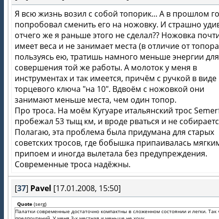
Я всю жизнь возил с собой топорик... А в прошлом г
попробовал сменить его на ножовку. И страшно уди
отчего же я раньше этого не сделал?? Ножовка почт
имеет веса и не занимает места (в отличие от топора
пользуясь ею, тратишь намного меньше энергии для
совершения той же работы. А молоток у меня в
инструментах и так имеется, причём с ручкой в виде
торцевого ключа "на 10". Вдвоём с ножовкой они
занимают меньше места, чем один топор.
Про троса. На моём Кугуаре итальянский трос Semerf
пробежал 53 тыщ км, и вроде рваться и не собираетс
Полагаю, эта проблема была придумана для старых
советских тросов, где бобышка припаивалась мягки
припоем и иногда вылетала без предупреждения.
Современные троса надёжны.
[
37
]
Pavel
[17.01.2008, 15:50]
Quote
(
serg
)
Палатки современные достаточно компактны в сложенном состоянии и легки. Так 
предпочтений. У меня 3-х местная и меньше не хочу