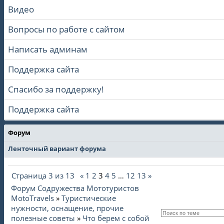
Видео
Вопросы по работе с сайтом
Написать админам
Поддержка сайта
Спасибо за поддержку!
Поддержка сайта
Форум
Ленточный вариант форума
Страница
3
из
13
«
1
2
3
4
5
…
12
13
»
Форум Содружества Мототуристов
MotoTravels
»
Туристические
нужности, оснащение, прочие
полезные советы
»
Что берем с собой