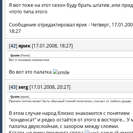
Я вот тоже на этот сезон буду брать штатив ,или пр
чтото типа этого
Сообщение отредактировал
ярик
-
Четверг, 17.01.200
18:27
[
42
]
ярик
[17.01.2008, 18:27]
Quote
(
Pavel
)
Вот я понимаю компактная
Во вот это палатка
[
43
]
serg
[17.01.2008, 20:27]
Quote
(
ярик
)
Причем тэнтом может быть обычный тонкий полетелен, спасает от любого дождя
В этом случае народ близко знакомится с понятием
"конденсат" и редко остаётся от этого в восторге... У
палатка двухслойная, с зазором между слоями.
Кстати, не вижу предмета спора
каждый имее