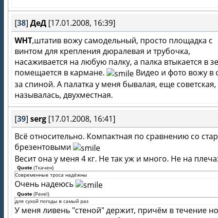
[
38
]
ДеД
[17.01.2008, 16:39]
WHT
,штатив вожу самодельный, просто площадка с
винтом для крепления дюралевая и трубочка,
насаживается на любую палку, а палка втыкается в з
помещается в кармане.
Видео и фото вожу в 
за спиной. А палатка у меня бывалая, еще советская, 
называлась, двухместная.
[
39
]
serg
[17.01.2008, 16:41]
Всё относительно. Компактная по сравнению со ста
брезентовыми
Весит она у меня 4 кг. Не так уж и много. Не на плечах
Quote
(
Ткачен
)
Современные троса надёжны
Очень надеюсь
Quote
(
Pavel
)
для сухой погоды в самый раз
У меня ливень "стеной" держит, причём в течение но