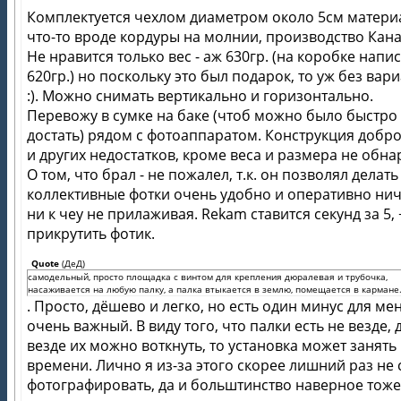
Комплектуется чехлом диаметром около 5см матери
что-то вроде кордуры на молнии, производство Кан
Не нравится только вес - аж 630гр. (на коробке напи
620гр.) но поскольку это был подарок, то уж без вар
:). Можно снимать вертикально и горизонтально.
Перевожу в сумке на баке (чтоб можно было быстро
достать) рядом с фотоаппаратом. Конструкция добр
и других недостатков, кроме веса и размера не обна
О том, что брал - не пожалел, т.к. он позволял делать
коллективные фотки очень удобно и оперативно ни
ни к чеу не прилаживая. Rekam ставится секунд за 5, 
прикрутить фотик.
Quote
(
ДеД
)
самодельный, просто площадка с винтом для крепления дюралевая и трубочка,
насаживается на любую палку, а палка втыкается в землю, помещается в кармане
. Просто, дёшево и легко, но есть один минус для ме
очень важный. В виду того, что палки есть не везде, 
везде их можно воткнуть, то установка может занять
времени. Лично я из-за этого скорее лишний раз не 
фотографировать, да и больштинство наверное тоже.