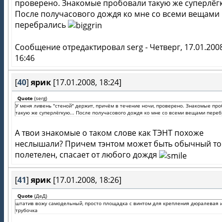
проверено. Знакомые пробовали такую же суперлёгк
После получасового дождя ко мне со всеми вещами
перебрались
Сообщение отредактировал
serg
-
Четверг, 17.01.200
16:46
[
40
]
ярик
[17.01.2008, 18:24]
Quote
(
serg
)
У меня ливень "стеной" держит, причём в течение ночи, проверено. Знакомые пр
такую же суперлёгкую... После получасового дождя ко мне со всеми вещами пере
А твои знакомые о таком слове как ТЭНТ похоже
неслышали? Причем тэнтом может быть обычный т
полетелен, спасает от любого дождя
[
41
]
ярик
[17.01.2008, 18:26]
Quote
(
ДеД
)
штатив вожу самодельный, просто площадка с винтом для крепления дюралевая 
трубочка