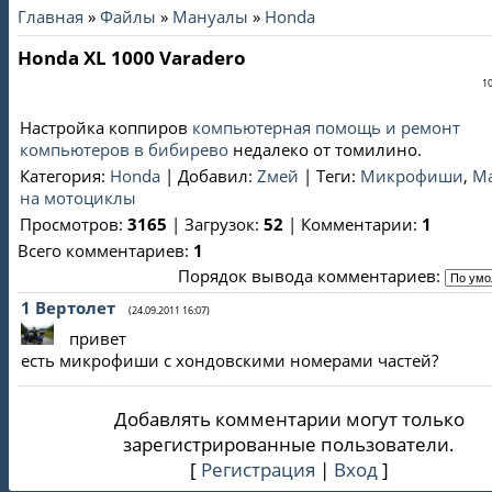
Главная
»
Файлы
»
Мануалы
»
Honda
Honda XL 1000 Varadero
10
Настройка коппиров
компьютерная помощь и ремонт
компьютеров в бибирево
недалеко от томилино.
Категория
:
Honda
|
Добавил
:
Zмей
|
Теги
:
Микрофиши
,
М
на мотоциклы
Просмотров
:
3165
|
Загрузок
:
52
|
Комментарии
:
1
Всего комментариев
:
1
Порядок вывода комментариев:
1
Вертолет
(24.09.2011 16:07)
привет
есть микрофиши с хондовскими номерами частей?
Добавлять комментарии могут только
зарегистрированные пользователи.
[
Регистрация
|
Вход
]