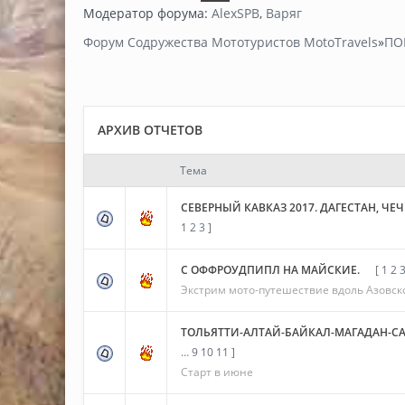
Модератор форума:
AlexSPB
,
Варяг
Форум Содружества Мототуристов MotoTravels
»
ПО
АРХИВ ОТЧЕТОВ
Тема
СЕВЕРНЫЙ КАВКАЗ 2017. ДАГЕСТАН, Ч
1
2
3
]
С ОФФРОУДПИПЛ НА МАЙСКИЕ.
[
1
2
Экстрим мото-путешествие вдоль Азовско
ТОЛЬЯТТИ-АЛТАЙ-БАЙКАЛ-МАГАДАН-СА
…
9
10
11
]
Старт в июне