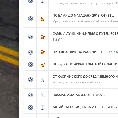
Еще один фильм про майскую поездку О
ПО БАМУ ДО МАГАДАНУ 2013! ОТЧЕТ...
Иркутск-Жигалово-Северобайкальск-Тында
САМЫЙ ЛУЧШИЙ ФИЛЬМ О ПУТЕШЕСТВИ
1
2
3
4
]
ПУТЕШЕСТВИЕ ПО РОССИИ
[
1
2
3
4
5
6
ПОЕЗДКА ПО АРХАНГЕЛЬСКОЙ ОБЛАСТИ 
ОТ КАСПИЙСКОГО ДО СРЕДИЗЕМНОГО.И
Мотопутешествие на майские.
RUSSIAN ASIA. ADVENTURE MOVIE
АЛТАЙ, ХАКАСИЯ, ТЫВА И НЕ ТОЛЬКО - 2