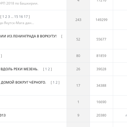
4
17210
ФРП 2018 по Башкирии.
[
1
2
3
…
15
16
17
]
243
149299
-Якутск-Мага дан...
И ИЗ ЛЕНИНГРАДА В ВОРКУТУ!
[
52
55677
]
80
81859
ВДОЛЬ РЕКИ МЕЗЕНЬ.
[
1
2
]
26
39028
 ДОМОЙ ВОКРУГ ЧЁРНОГО.
[
1
2
]
17
34388
1
16690
013
9
20380