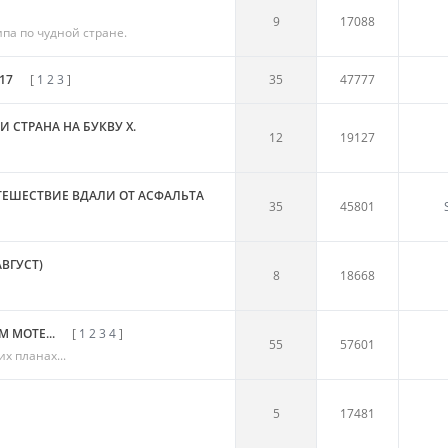
9
17088
па по чудной стране.
17
[
1
2
3
]
35
47777
И СТРАНА НА БУКВУ Х.
12
19127
ТЕШЕСТВИЕ ВДАЛИ ОТ АСФАЛЬТА
35
45801
ВГУСТ)
8
18668
 МОТЕ...
[
1
2
3
4
]
55
57601
х планах...
5
17481