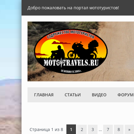
Добро пожаловать на портал мототуристов!
ГЛАВНАЯ
СТАТЬИ
ВИДЕО
ФОРУМ
Страница
1
из
8
1
2
3
…
7
8
»