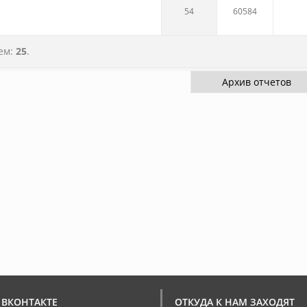
54
60584
тем:
25
.
 ВКОНТАКТЕ
ОТКУДА К НАМ ЗАХОДЯТ