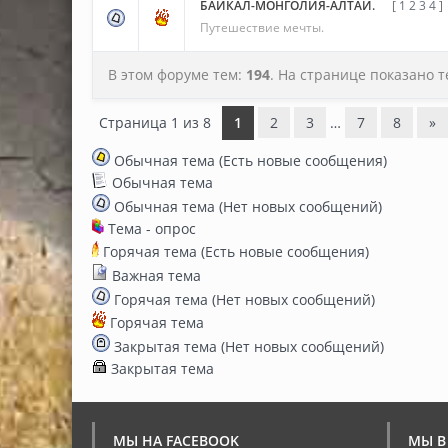
БАЙКАЛ-МОНГОЛИЯ-АЛТАЙ.
[
1
2
3
4
]
Путешествие мечты.
В этом форуме тем:
194
. На странице показано 
Страница
1
из
8
1
2
3
…
7
8
»
Обычная тема (Есть новые сообщения)
Обычная тема
Обычная тема (Нет новых сообщений)
Тема - опрос
Горячая тема (Есть новые сообщения)
Важная тема
Горячая тема (Нет новых сообщений)
Горячая тема
Закрытая тема (Нет новых сообщений)
Закрытая тема
МЫ НА FACEBOOK
МЫ В