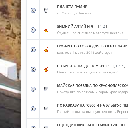
ПЛАНЕТА ПАМИР
от Урала до Памира
ЗИМНИЙ АЛТАЙ И Я
[
1
2
]
Одиночное снежное мотопутешествие
ГРУЗИЯ СТРАХОВКА ДЛЯ ТЕХ КТО ПЛАНИ
важно. с 1 марта 2018 действует
С КАРГОПОЛЬЯ ДО ПОМОРЬЯ!
[
1
2
3
]
Онежский п-ов на детских мопедах!
МАЙСКАЯ ПОЕЗДКА ПО КРАСНОДАРСКОМУ
Покатушка по пляжам и горам краснодарс
ПО КАВКАЗУ НА ГС800 И НА ЭЛЬБРУС П
Пеший поход на высшую вершину Европ
ЕЩЕ ОДИН ФИЛЬМ ПРО МАЙСКУЮ ПОЕЗ