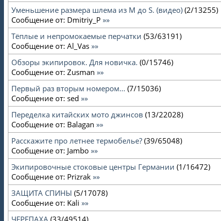
Уменьшение размера шлема из M до S. (видео)
(
2
/
13255
)
Сообщение от:
Dmitriy_P
»»
Тёплые и непромокаемые перчатки
(
53
/
63191
)
Сообщение от:
Al_Vas
»»
Обзоры экипировок. Для новичка.
(
0
/
15746
)
Сообщение от:
Zusman
»»
Первый раз вторым номером...
(
7
/
15036
)
Сообщение от:
sed
»»
Переделка китайских мото джинсов
(
13
/
22028
)
Сообщение от:
Balagan
»»
Расскажите про летнее термобелье?
(
39
/
65048
)
Сообщение от:
Jambo
»»
Экипировочные стоковые центры Германии
(
1
/
16472
)
Сообщение от:
Prizrak
»»
ЗАЩИТА СПИНЫ
(
5
/
17078
)
Сообщение от:
Kali
»»
ЧЕРЕПАХА
(
33
/
49514
)