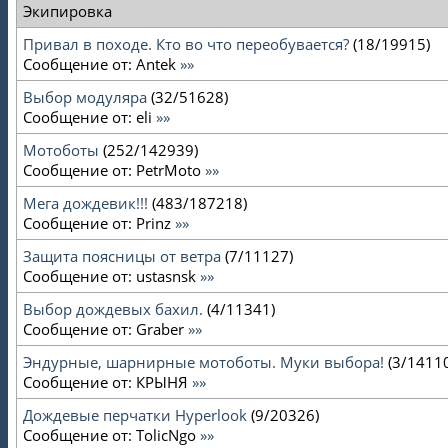
Экипировка
Привал в походе. Кто во что переобувается?
(
18
/
19915
)
Сообщение от:
Antek
»»
Выбор модуляра
(
32
/
51628
)
Сообщение от:
eli
»»
Мотоботы
(
252
/
142939
)
Сообщение от:
PetrMoto
»»
Мега дождевик!!!
(
483
/
187218
)
Сообщение от:
Prinz
»»
Защита поясницы от ветра
(
7
/
11127
)
Сообщение от:
ustasnsk
»»
Выбор дождевых бахил.
(
4
/
11341
)
Сообщение от:
Graber
»»
Эндурные, шарнирные мотоботы. Муки выбора!
(
3
/
1411
Сообщение от:
КРЫНЯ
»»
Дождевые перчатки Hyperlook
(
9
/
20326
)
Сообщение от:
TolicNgo
»»