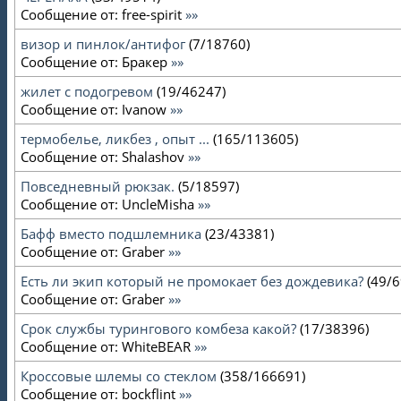
Сообщение от:
free-spirit
»»
визор и пинлок/антифог
(
7
/
18760
)
Сообщение от:
Бракер
»»
жилет с подогревом
(
19
/
46247
)
Сообщение от:
Ivanow
»»
термобелье, ликбез , опыт ...
(
165
/
113605
)
Сообщение от:
Shalashov
»»
Повседневный рюкзак.
(
5
/
18597
)
Сообщение от:
UncleMisha
»»
Бафф вместо подшлемника
(
23
/
43381
)
Сообщение от:
Graber
»»
Есть ли экип который не промокает без дождевика?
(
49
/
6
Сообщение от:
Graber
»»
Срок службы турингового комбеза какой?
(
17
/
38396
)
Сообщение от:
WhiteBEAR
»»
Кроссовые шлемы со стеклом
(
358
/
166691
)
Сообщение от:
bockflint
»»